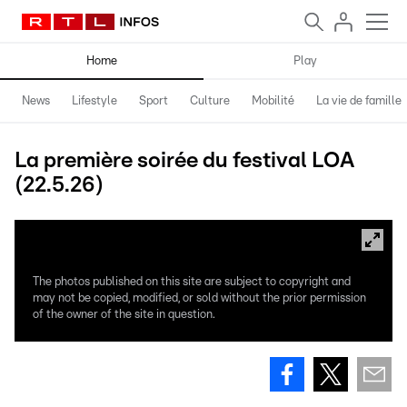
Home
Play
News
Lifestyle
Sport
Culture
Mobilité
La vie de famille
La première soirée du festival LOA
(22.5.26)
The photos published on this site are subject to copyright and
may not be copied, modified, or sold without the prior permission
of the owner of the site in question.