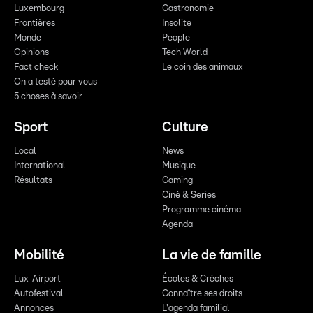
Luxembourg
Gastronomie
Frontières
Insolite
Monde
People
Opinions
Tech World
Fact check
Le coin des animaux
On a testé pour vous
5 choses à savoir
Sport
Culture
Local
News
International
Musique
Résultats
Gaming
Ciné & Series
Programme cinéma
Agenda
Mobilité
La vie de famille
Lux-Airport
Écoles & Crèches
Autofestival
Connaître ses droits
Annonces
L'agenda familial