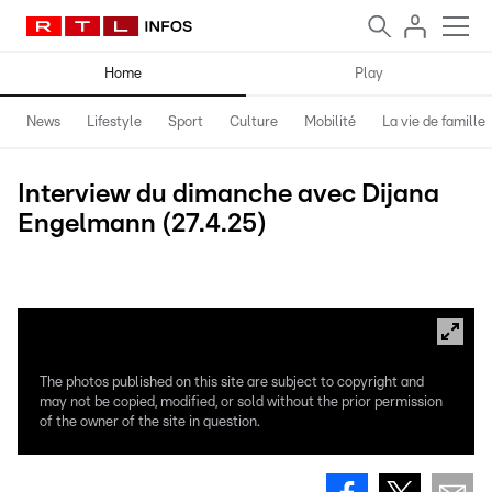
Home
Play
News
Lifestyle
Sport
Culture
Mobilité
La vie de famille
Interview du dimanche avec Dijana
Engelmann (27.4.25)
Photos: Sibila Lind
The photos published on this site are subject to copyright and
may not be copied, modified, or sold without the prior permission
of the owner of the site in question.