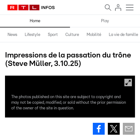
Home
Play
News
Lifestyle
Sport
Culture
Mobilité
La vie de famille
Impressions de la passation du trône
(Steve Müller, 3.10.25)
The photos published on this site are subject to copyright and
may not be copied, modified, or sold without the prior permission
of the owner of the site in question.