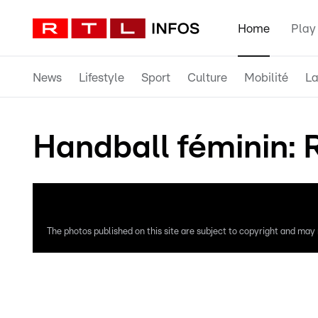
Home
Play
News
Lifestyle
Sport
Culture
Mobilité
La
Handball féminin: 
The photos published on this site are subject to copyright and may n