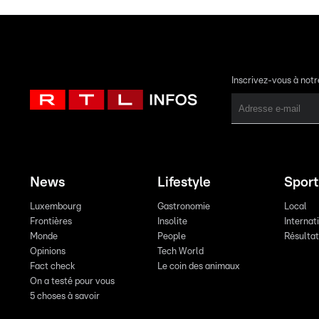
Inscrivez-vous à not
News
Lifestyle
Sport
Luxembourg
Gastronomie
Local
Frontières
Insolite
Internat
Monde
People
Résulta
Opinions
Tech World
Fact check
Le coin des animaux
On a testé pour vous
5 choses à savoir