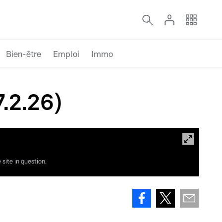
Bien-être
Emploi
Immo
.2.26)
site in question.