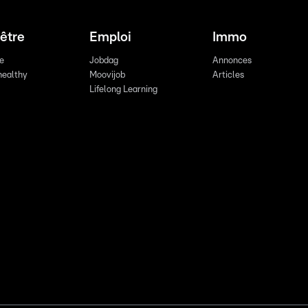
être
Emploi
Immo
re
Jobdag
Annonces
healthy
Moovijob
Articles
Lifelong Learning