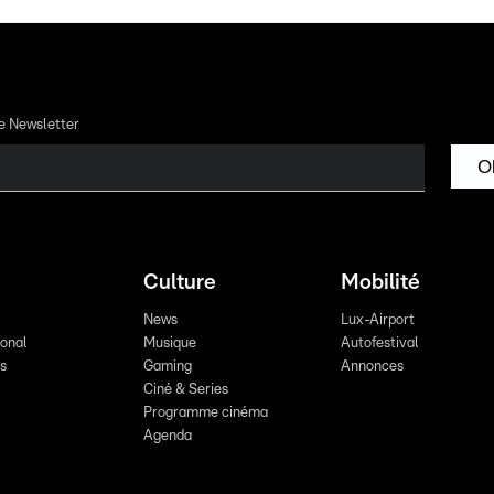
re Newsletter
O
Culture
Mobilité
News
Lux-Airport
ional
Musique
Autofestival
ts
Gaming
Annonces
Ciné & Series
Programme cinéma
Agenda