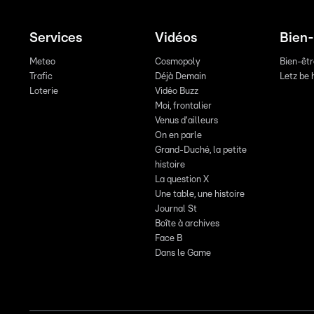
Services
Vidéos
Bien-
Meteo
Cosmopoly
Bien-êt
Trafic
Déjà Demain
Letz be 
Loterie
Vidéo Buzz
Moi, frontalier
Venus d'ailleurs
On en parle
Grand-Duché, la petite
histoire
La question X
Une table, une histoire
Journal St
Boîte à archives
Face B
Dans le Game