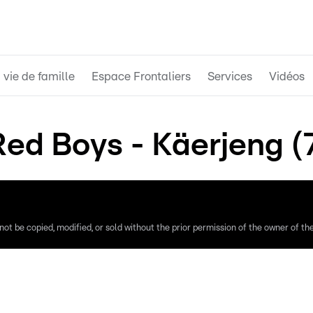
 vie de famille
Espace Frontaliers
Services
Vidéos
Red Boys - Käerjeng (7
ot be copied, modified, or sold without the prior permission of the owner of the 