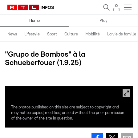
Home
Play
News
Lifestyle
Sport
Culture
Mobilité
La vie de famille
"Grupo de Bombos" à la
Schueberfouer (1.9.25)
Photos: Alexandre Benavente Martingil
The photos published on this site are subject to copyright and
may not be copied, modified, or sold without the prior permission
of the owner of the site in question.