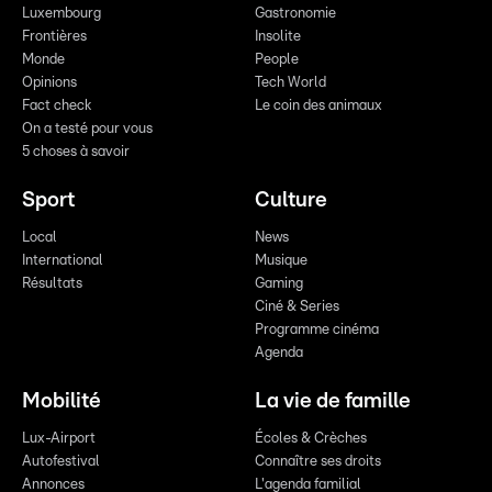
Luxembourg
Gastronomie
Frontières
Insolite
Monde
People
Opinions
Tech World
Fact check
Le coin des animaux
On a testé pour vous
5 choses à savoir
Sport
Culture
Local
News
International
Musique
Résultats
Gaming
Ciné & Series
Programme cinéma
Agenda
Mobilité
La vie de famille
Lux-Airport
Écoles & Crèches
Autofestival
Connaître ses droits
Annonces
L'agenda familial