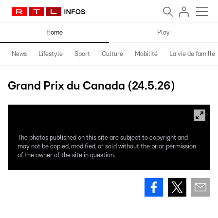
Home
Play
News
Lifestyle
Sport
Culture
Mobilité
La vie de famille
Grand Prix du Canada (24.5.26)
The photos published on this site are subject to copyright and
may not be copied, modified, or sold without the prior permission
of the owner of the site in question.