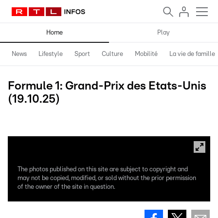
Home
Play
News
Lifestyle
Sport
Culture
Mobilité
La vie de famille
Formule 1: Grand-Prix des Etats-Unis
(19.10.25)
Photos: AFP
The photos published on this site are subject to copyright and
may not be copied, modified, or sold without the prior permission
of the owner of the site in question.