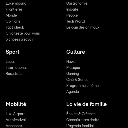
Luxembourg
Gastronomie
Frontières
Insolite
Monde
People
Opinions
Tech World
Fact check
Le coin des animaux
On a testé pour vous
5 choses à savoir
Sport
Culture
Local
News
International
Musique
Résultats
Gaming
Ciné & Series
Programme cinéma
Agenda
Mobilité
La vie de famille
Lux-Airport
Écoles & Crèches
Autofestival
Connaître ses droits
Annonces
L'agenda familial