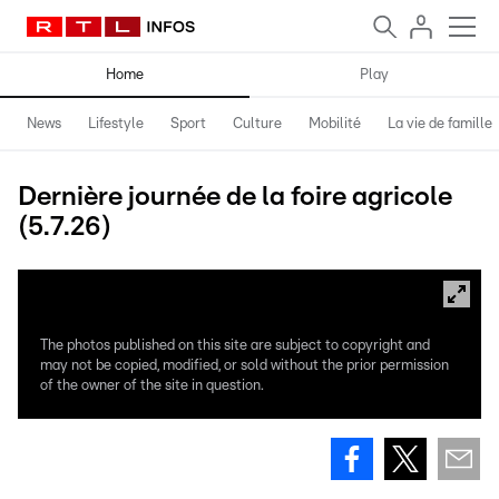
Home
Play
News
Lifestyle
Sport
Culture
Mobilité
La vie de famille
Dernière journée de la foire agricole
(5.7.26)
The photos published on this site are subject to copyright and
may not be copied, modified, or sold without the prior permission
of the owner of the site in question.