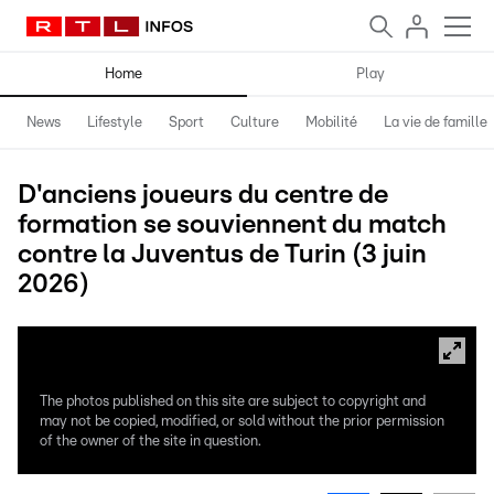
Home
Play
News
Lifestyle
Sport
Culture
Mobilité
La vie de famille
D'anciens joueurs du centre de
formation se souviennent du match
contre la Juventus de Turin (3 juin
2026)
The photos published on this site are subject to copyright and
may not be copied, modified, or sold without the prior permission
of the owner of the site in question.