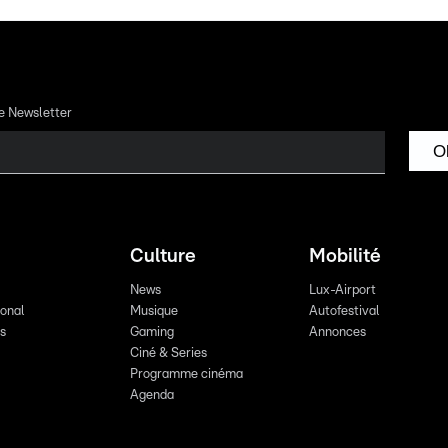
re Newsletter
O
Culture
Mobilité
News
Lux-Airport
ional
Musique
Autofestival
ts
Gaming
Annonces
Ciné & Series
Programme cinéma
Agenda