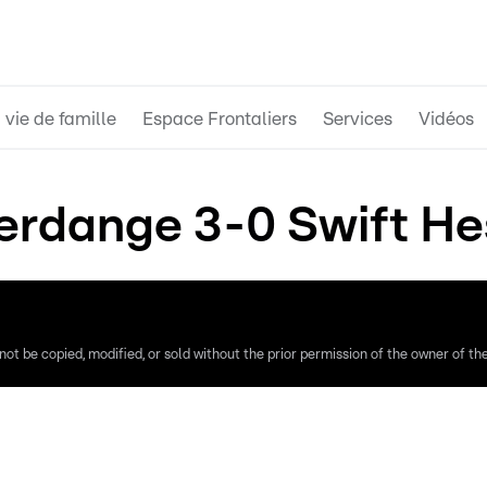
 vie de famille
Espace Frontaliers
Services
Vidéos
erdange 3-0 Swift He
ot be copied, modified, or sold without the prior permission of the owner of the 