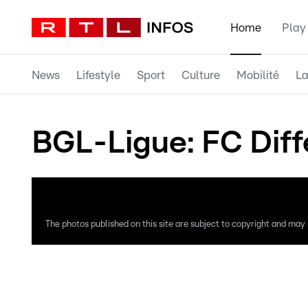
Home
Play
News
Lifestyle
Sport
Culture
Mobilité
La
BGL-Ligue: FC Diff
The photos published on this site are subject to copyright and may n