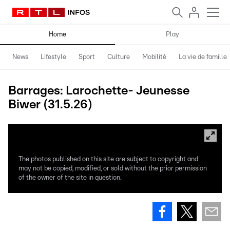
Home
Play
News
Lifestyle
Sport
Culture
Mobilité
La vie de famille
Barrages: Larochette- Jeunesse
Biwer (31.5.26)
The photos published on this site are subject to copyright and
may not be copied, modified, or sold without the prior permission
of the owner of the site in question.