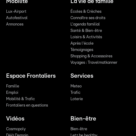
Mobilité
La vie de famille
Lux-Airport
Écoles & Crèches
Autofestival
Connaître ses droits
Annonces
L'agenda familial
Santé & Bien-être
Loisirs & Activités
Après l'école
Témoignages
Shopping & Accessoires
Voyages : Travelmatkanner
Espace Frontaliers
Services
Famille
Meteo
Emploi
Trafic
Mobilité & Trafic
Loterie
Frontaliers en questions
Vidéos
Bien-être
Cosmopoly
Bien-être
Déjà Demain
Letz be healthy