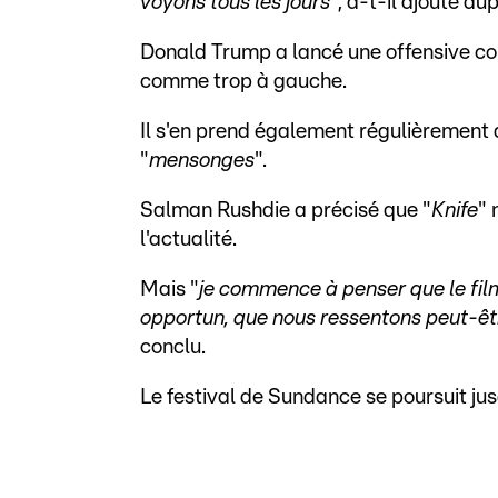
voyons tous les jours
", a-t-il ajouté au
Donald Trump a lancé une offensive co
comme trop à gauche.
Il s'en prend également régulièrement a
"
mensonges
".
Salman Rushdie a précisé que "
Knife
" 
l'actualité.
Mais "
je commence à penser que le fil
opportun, que nous ressentons peut-être
conclu.
Le festival de Sundance se poursuit jusq