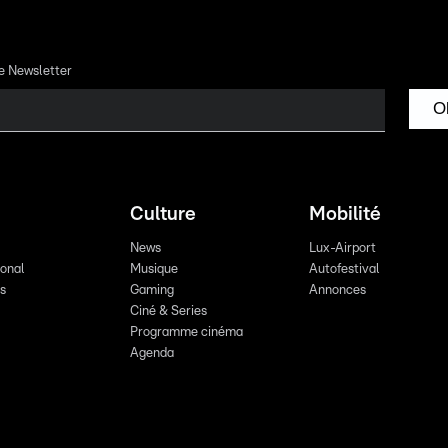
re Newsletter
O
Culture
Mobilité
News
Lux-Airport
ional
Musique
Autofestival
ts
Gaming
Annonces
Ciné & Series
Programme cinéma
Agenda