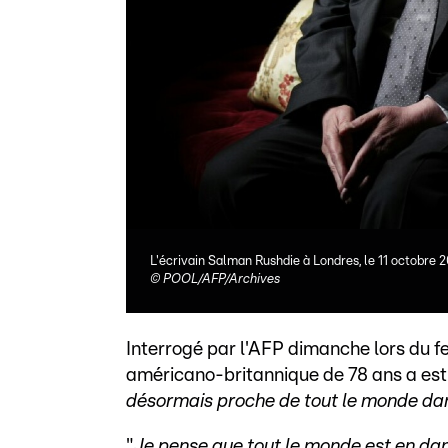
L'écrivain Salman Rushdie à Londres, le 11 octobre 
©
POOL/AFP/Archives
Interrogé par l'AFP dimanche lors du fe
américano-britannique de 78 ans a est
désormais proche de tout le monde da
"
Je pense que tout le monde est en d