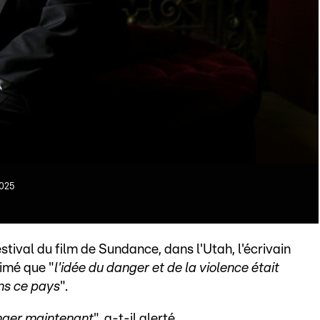
2025
stival du film de Sundance, dans l'Utah, l'écrivain
imé que "
l'idée du danger et de la violence était
ns ce pays
".
anger maintenant
", a-t-il alerté.