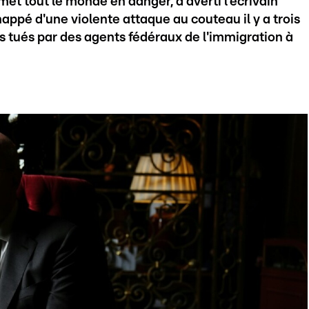
met tout le monde en danger, a averti l'écrivain
ppé d'une violente attaque au couteau il y a trois
s tués par des agents fédéraux de l'immigration à