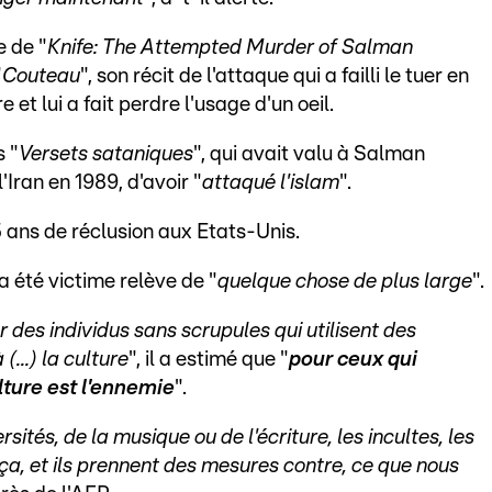
e de "
Knife: The Attempted Murder of Salman
"
Couteau
", son récit de l'attaque qui a failli le tuer en
 et lui a fait perdre l'usage d'un oeil.
s "
Versets sataniques
", qui avait valu à Salman
Iran en 1989, d'avoir "
attaqué l'islam
".
5 ans de réclusion aux Etats-Unis.
a été victime relève de "
quelque chose de plus large
".
 des individus sans scrupules qui utilisent des
...) la culture
", il a estimé que "
pour ceux qui
lture est l'ennemie
".
rsités, de la musique ou de l'écriture, les incultes, les
ça, et ils prennent des mesures contre, ce que nous