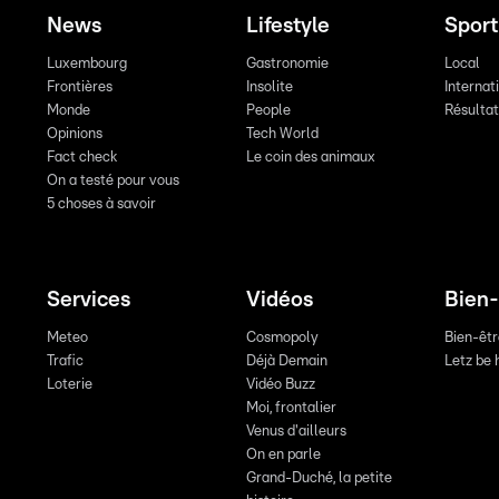
News
Lifestyle
Sport
Luxembourg
Gastronomie
Local
Frontières
Insolite
Internat
Monde
People
Résulta
Opinions
Tech World
Fact check
Le coin des animaux
On a testé pour vous
5 choses à savoir
Services
Vidéos
Bien-
Meteo
Cosmopoly
Bien-êt
Trafic
Déjà Demain
Letz be 
Loterie
Vidéo Buzz
Moi, frontalier
Venus d'ailleurs
On en parle
Grand-Duché, la petite