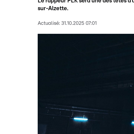
Le rappeur PLK sera une des têtes d'a
sur-Alzette.
Actualisé:
31.10.2025 07:01