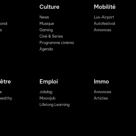
Culture
Mobilité
News
Lux-Airport
ional
Musique
Autofestival
ts
Gaming
Annonces
Ciné & Series
Programme cinéma
Agenda
être
Emploi
Immo
re
Jobdag
Annonces
healthy
Moovijob
Articles
Lifelong Learning