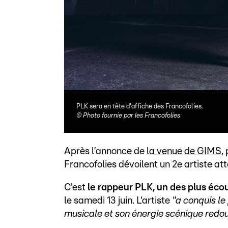
PLK sera en tête d'affiche des Francofolies.
©
Photo fournie par les Francofolies
Après l’annonce de
la venue de GIMS
,
Francofolies dévoilent un 2e artiste at
C'est
le rappeur PLK, un des plus éco
le samedi 13 juin. L'artiste
"a conquis le
musicale et son énergie scénique redo