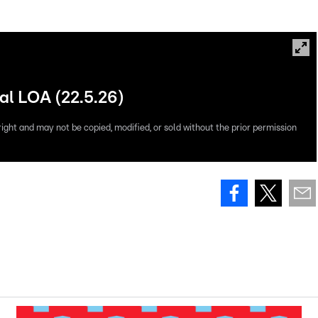
val LOA (22.5.26)
right and may not be copied, modified, or sold without the prior permission