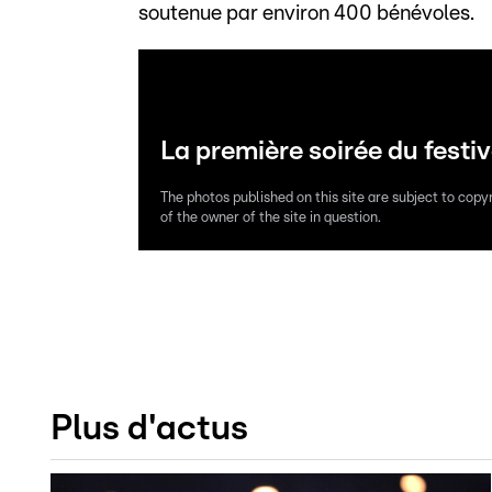
soutenue par environ 400 bénévoles.
La première soirée du festi
The photos published on this site are subject to copy
of the owner of the site in question.
Plus d'actus