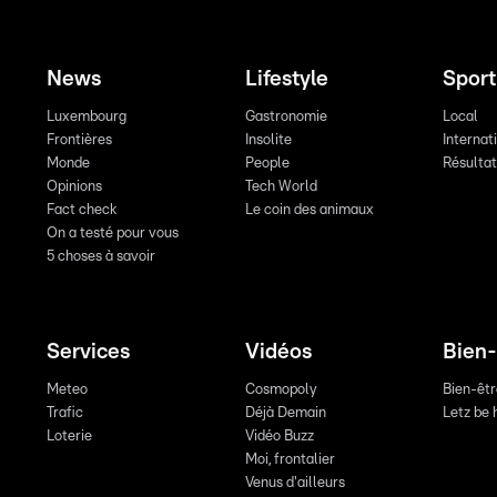
News
Lifestyle
Sport
Luxembourg
Gastronomie
Local
Frontières
Insolite
Internat
Monde
People
Résulta
Opinions
Tech World
Fact check
Le coin des animaux
On a testé pour vous
5 choses à savoir
Services
Vidéos
Bien-
Meteo
Cosmopoly
Bien-êt
Trafic
Déjà Demain
Letz be 
Loterie
Vidéo Buzz
Moi, frontalier
Venus d'ailleurs