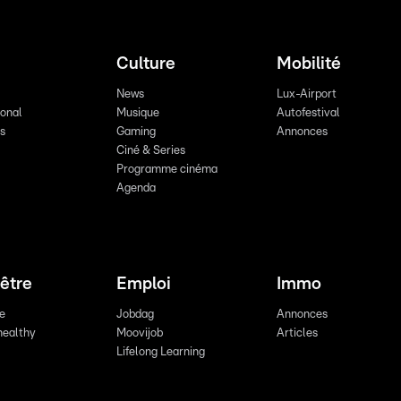
Culture
Mobilité
News
Lux-Airport
ional
Musique
Autofestival
ts
Gaming
Annonces
Ciné & Series
Programme cinéma
Agenda
être
Emploi
Immo
re
Jobdag
Annonces
healthy
Moovijob
Articles
Lifelong Learning