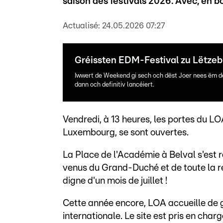
saison des festivals 2026. Avec, en b
Actualisé:
24.05.2026 07:27
Gréissten EDM-Festival zu Lëtze
Iwwert de Weekend gi sech och dëst Joer nees ëm dé
dann och definitiv lancéiert.
Vendredi, à 13 heures, les portes du LO
Luxembourg, se sont ouvertes.
La Place de l'Académie à Belval s'est 
venus du Grand-Duché et de toute la rég
digne d'un mois de juillet !
Cette année encore, LOA accueille de 
internationale. Le site est pris en cha