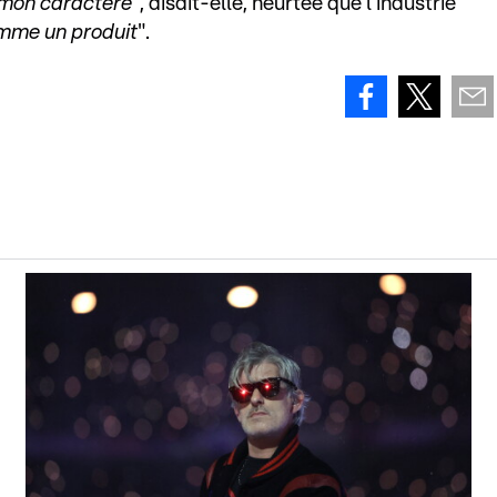
à mon caractère
", disait-elle, heurtée que l'industrie
mme un produit
".