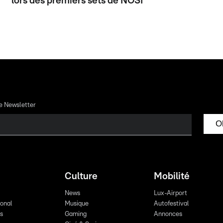
lors des premiers sets de NOSI
re Newsletter
O
Culture
Mobilité
News
Lux-Airport
ional
Musique
Autofestival
ts
Gaming
Annonces