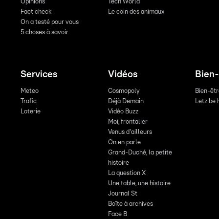
Opinions
Tech World
Fact check
Le coin des animaux
On a testé pour vous
5 choses à savoir
Services
Vidéos
Bien-
Meteo
Cosmopoly
Bien-êt
Trafic
Déjà Demain
Letz be 
Loterie
Vidéo Buzz
Moi, frontalier
Venus d'ailleurs
On en parle
Grand-Duché, la petite
histoire
La question X
Une table, une histoire
Journal St
Boîte à archives
Face B