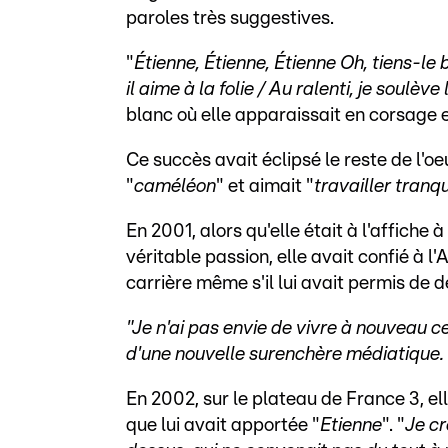
paroles très suggestives.
"
Étienne, Étienne, Étienne Oh, tiens-le bi
il aime à la folie / Au ralenti, je soulève 
blanc où elle apparaissait en corsage et
Ce succès avait éclipsé le reste de l'o
"
caméléon
" et aimait "
travailler tranq
En 2001, alors qu'elle était à l'affich
véritable passion, elle avait confié à l
carrière même s'il lui avait permis de 
"Je n'ai pas envie de vivre à nouveau 
d'une nouvelle surenchère médiatique. J'
En 2002, sur le plateau de France 3, e
que lui avait apportée "
Etienne
". "
Je cr