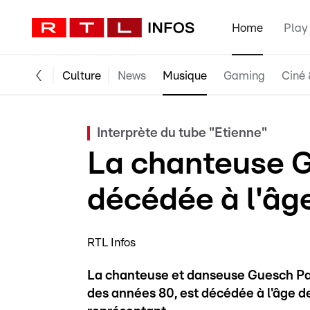
Home
Play
Culture
News
Musique
Gaming
Ciné 
Interprète du tube "Etienne"
La chanteuse G
décédée à l'âg
RTL Infos
La chanteuse et danseuse Guesch Patti
des années 80, est décédée à l'âge d