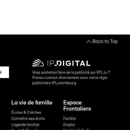
Back to Top
k
Vous souhaitez faire de la publicité sur RTL.lu ?
Prenez contact directement avec notre régie
publicitaire IPLuxembourg
La vie de famille
Espace
Frontaliers
Écoles & Crèches
Connaître ses droits
Famille
L'agenda familial
Emploi