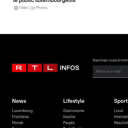
le public luxembourgeois
Vidéo
Photos
Inscrivez-vous à not
News
Lifestyle
Sport
Luxembourg
Gastronomie
Local
Frontières
Insolite
Internat
Monde
People
Résulta