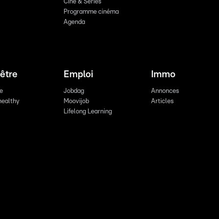
Ciné & Series
Programme cinéma
Agenda
être
Emploi
Immo
re
Jobdag
Annonces
healthy
Moovijob
Articles
Lifelong Learning