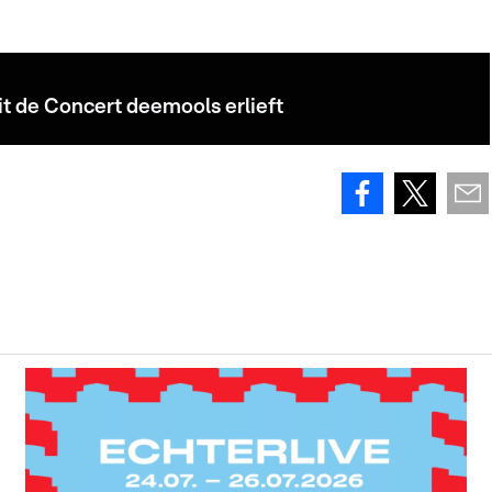
t de Concert deemools erlieft