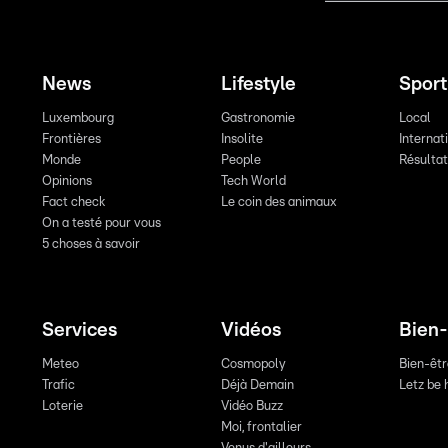
News
Lifestyle
Sport
Luxembourg
Gastronomie
Local
Frontières
Insolite
Internat
Monde
People
Résulta
Opinions
Tech World
Fact check
Le coin des animaux
On a testé pour vous
5 choses à savoir
Services
Vidéos
Bien-
Meteo
Cosmopoly
Bien-êt
Trafic
Déjà Demain
Letz be 
Loterie
Vidéo Buzz
Moi, frontalier