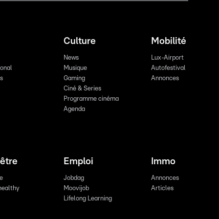
Culture
Mobilité
News
Lux-Airport
ional
Musique
Autofestival
ts
Gaming
Annonces
Ciné & Series
Programme cinéma
Agenda
être
Emploi
Immo
re
Jobdag
Annonces
healthy
Moovijob
Articles
Lifelong Learning