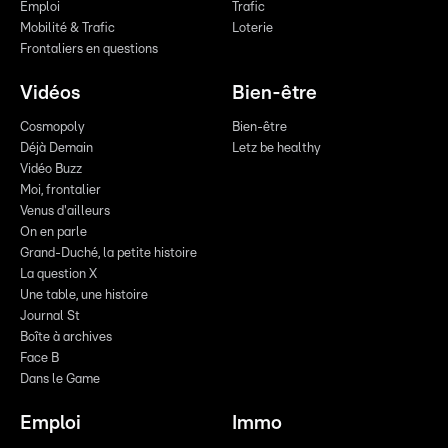
Emploi
Trafic
Mobilité & Trafic
Loterie
Frontaliers en questions
Vidéos
Bien-être
Cosmopoly
Bien-être
Déjà Demain
Letz be healthy
Vidéo Buzz
Moi, frontalier
Venus d'ailleurs
On en parle
Grand-Duché, la petite histoire
La question X
Une table, une histoire
Journal St
Boîte à archives
Face B
Dans le Game
Emploi
Immo