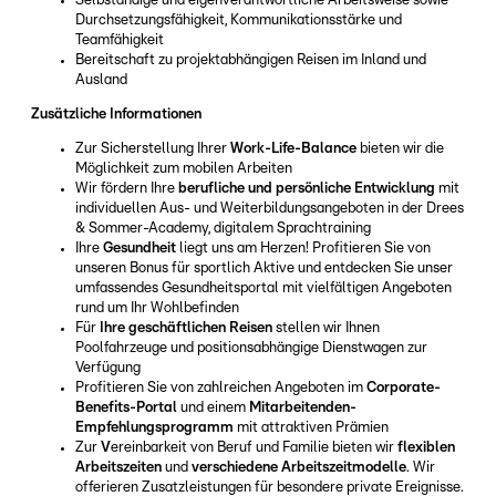
Selbständige und eigenverantwortliche Arbeitsweise sowie
Durchsetzungsfähigkeit, Kommunikationsstärke und
Teamfähigkeit
Bereitschaft zu projektabhängigen Reisen im Inland und
Ausland
Zusätzliche Informationen
Zur Sicherstellung Ihrer
Work-Life-Balance
bieten wir die
Möglichkeit zum mobilen Arbeiten
Wir fördern Ihre
berufliche und persönliche Entwicklung
mit
individuellen Aus- und Weiterbildungsangeboten in der Drees
& Sommer-Academy, digitalem Sprachtraining
Ihre
Gesundheit
liegt uns am Herzen! Profitieren Sie von
unseren Bonus für sportlich Aktive und entdecken Sie unser
umfassendes Gesundheitsportal mit vielfältigen Angeboten
rund um Ihr Wohlbefinden
Für
Ihre geschäftlichen Reisen
stellen wir Ihnen
Poolfahrzeuge und positionsabhängige Dienstwagen zur
Verfügung
Profitieren Sie von zahlreichen Angeboten im
Corporate-
Benefits-Portal
und einem
Mitarbeitenden-
Empfehlungsprogramm
mit attraktiven Prämien
Zur
V
ereinbarkeit von Beruf und Familie bieten wir
flexiblen
Arbeitszeiten
und
verschiedene Arbeitszeitmodelle
. Wir
offerieren Zusatzleistungen für besondere private Ereignisse.