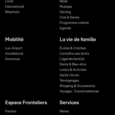
Local
News
International
Musique
Résultats
Gaming
Ciné & Series
Programme cinéma
Agenda
Mobilité
La vie de famille
Lux-Airport
Écoles & Crèches
Autofestival
Connaître ses droits
Annonces
L'agenda familial
Santé & Bien-être
Loisirs & Activités
Après l'école
Témoignages
Shopping & Accessoires
Voyages : Travelmatkanner
Espace Frontaliers
Services
Famille
Meteo