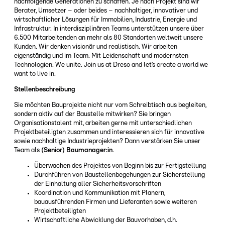
nachfolgende Generationen zu schaffen. Je nach Projekt sind wir
Berater, Umsetzer – oder beides – nachhaltiger, innovativer und
wirtschaftlicher Lösungen für Immobilien, Industrie, Energie und
Infrastruktur. In interdisziplinären Teams unterstützen unsere über
6.500 Mitarbeitenden an mehr als 80 Standorten weltweit unsere
Kunden. Wir denken visionär und realistisch. Wir arbeiten
eigenständig und im Team. Mit Leidenschaft und modernsten
Technologien. We unite. Join us at Dreso and let’s create a world we
want to live in.
Stellenbeschreibung
Sie möchten Bauprojekte nicht nur vom Schreibtisch aus begleiten,
sondern aktiv auf der Baustelle mitwirken? Sie bringen
Organisationstalent mit, arbeiten gerne mit unterschiedlichen
Projektbeteiligten zusammen und interessieren sich für innovative
sowie nachhaltige Industrieprojekten? Dann verstärken Sie unser
Team als
(Senior)
Baumanager:in
.
Überwachen des Projektes von Beginn bis zur Fertigstellung
Durchführen von Baustellenbegehungen zur Sicherstellung
der Einhaltung aller Sicherheitsvorschriften
Koordination und Kommunikation mit Planern,
bauausführenden Firmen und Lieferanten sowie weiteren
Projektbeteiligten
Wirtschaftliche Abwicklung der Bauvorhaben, d.h.