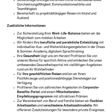
Selbständige und eigenverantwortliche Arbeitsweise sowie
Durchsetzungsfähigkeit, Kommunikationsstärke und
Teamfähigkeit
Bereitschaft zu projektabhängigen Reisen im Inland und
Ausland
Zusätzliche Informationen
Zur Sicherstellung Ihrer
Work-Life-Balance
bieten wir die
Möglichkeit zum mobilen Arbeiten
Wir fördern Ihre
berufliche und persönliche Entwicklung
mit
individuellen Aus- und Weiterbildungsangeboten in der Drees
& Sommer-Academy, digitalem Sprachtraining
Ihre
Gesundheit
liegt uns am Herzen! Profitieren Sie von
unseren Bonus für sportlich Aktive und entdecken Sie unser
umfassendes Gesundheitsportal mit vielfältigen Angeboten
rund um Ihr Wohlbefinden
Für
Ihre geschäftlichen Reisen
stellen wir Ihnen
Poolfahrzeuge und positionsabhängige Dienstwagen zur
Verfügung
Profitieren Sie von zahlreichen Angeboten im
Corporate-
Benefits-Portal
und einem
Mitarbeitenden-
Empfehlungsprogramm
mit attraktiven Prämien
Zur
V
ereinbarkeit von Beruf und Familie bieten wir
flexiblen
Arbeitszeiten
und
verschiedene Arbeitszeitmodelle
. Wir
offerieren Zusatzleistungen für besondere private Ereignisse.