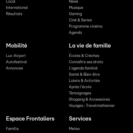
Local
News
International
Musique
Résultats
Gaming
Ciné & Series
Programme cinéma
Agenda
Mobilité
La vie de famille
Lux-Airport
Écoles & Crèches
Autofestival
Connaître ses droits
Annonces
L'agenda familial
Santé & Bien-être
Loisirs & Activités
Après l'école
Témoignages
Shopping & Accessoires
Voyages : Travelmatkanner
Espace Frontaliers
Services
Famille
Meteo