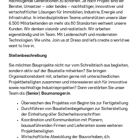
nachfolgende Generationen zu schaffen. Je nach Projekt sind wir
Berater, Umsetzer – oder beides – nachhaltiger, innovativer und
wirtschaftlicher Lösungen für Immobilien, Industrie, Energie und
Infrastruktur. In interdisziplinären Teams unterstützen unsere über
6.500 Mitarbeitenden an mehr als 80 Standorten weltweit unsere
Kunden. Wir denken visionär und realistisch. Wir arbeiten
eigenständig und im Team. Mit Leidenschaft und modernsten
Technologien. We unite. Join us at Dreso and let’s create a world we
want to live in.
Stellenbeschreibung
Sie möchten Bauprojekte nicht nur vom Schreibtisch aus begleiten,
sondern aktiv auf der Baustelle mitwirken? Sie bringen
Organisationstalent mit, arbeiten gerne mit unterschiedlichen
Projektbeteiligten zusammen und interessieren sich für innovative
sowie nachhaltige Industrieprojekten? Dann verstärken Sie unser
Team als
(Senior)
Baumanager:in
.
Überwachen des Projektes von Beginn bis zur Fertigstellung
Durchführen von Baustellenbegehungen zur Sicherstellung
der Einhaltung aller Sicherheitsvorschriften
Koordination und Kommunikation mit Planern,
bauausführenden Firmen und Lieferanten sowie weiteren
Projektbeteiligten
Wirtschaftliche Abwicklung der Bauvorhaben, d.h.