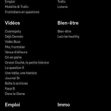
Emploi
Trafic
Mobilité & Trafic
Loterie
Frontaliers en questions
Vidéos
Bien-être
Cosmopoly
Bien-être
Déjà Demain
Letz be healthy
Vidéo Buzz
Moi, frontalier
Venus d'ailleurs
On en parle
Grand-Duché, la petite histoire
La question X
Une table, une histoire
Journal St
Boîte à archives
Face B
Dans le Game
Emploi
Immo