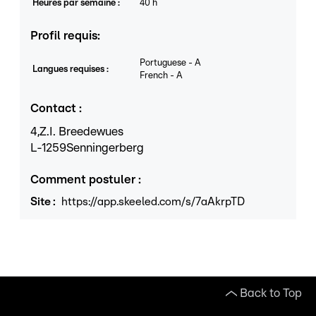
Heures par semaine
:
40
h
Profil requis
:
Portuguese
-
A
Langues requises
:
French
-
A
Contact
:
4,
Z.I. Breedewues
L
-1259
Senningerberg
Comment postuler
:
Site
:
https://app.skeeled.com/s/7aAkrpTD
Back to Top