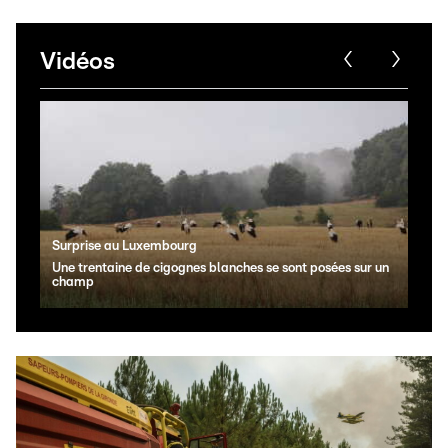
Vidéos
Surprise au Luxembourg
Il y 
Une trentaine de cigognes blanches se sont posées sur un
Un m
champ
Dud