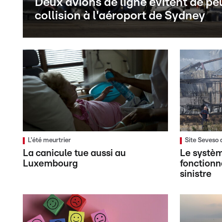
Deux avions de ligne évitent de pe
collision à l'aéroport de Sydney
L'été meurtrier
Site Seveso 
La canicule tue aussi au
Le systèm
Luxembourg
fonctionn
sinistre