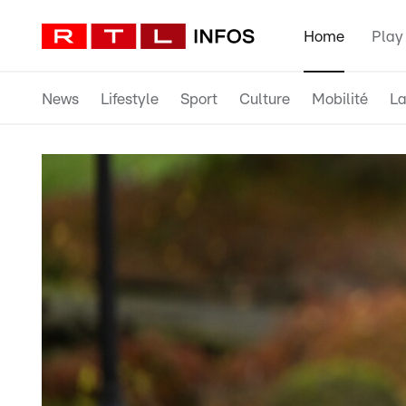
Home
Play
News
Lifestyle
Sport
Culture
Mobilité
La