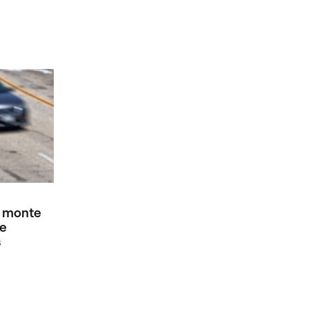
e monte
de
s