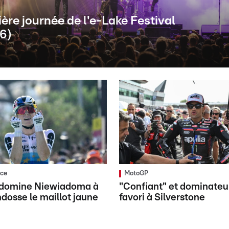
ère journée de l'e-Lake Festival
26)
nce
MotoGP
g domine Niewiadoma à
"Confiant" et dominateur
ndosse le maillot jaune
favori à Silverstone