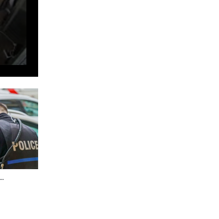
Surprise au Luxembourg
Une trentaine de cigognes blanches se sont po
..