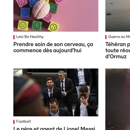
Letz Be Healthy
Guerre au M
Prendre soin de son cerveau, ça
Téhéran p
commence dès aujourd’hui
toute réo
d'Ormuz
Football
Le père et agent de Lionel Messi