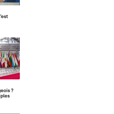
'est
eois ?
iples