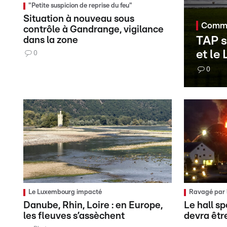
"Petite suspicion de reprise du feu"
Situation à nouveau sous
Commu
contrôle à Gandrange, vigilance
TAP s
dans la zone
et le
0
0
Le Luxembourg impacté
Ravagé par le
Danube, Rhin, Loire : en Europe,
Le hall s
les fleuves s’assèchent
devra êtr