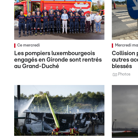
Ce mercredi
Mercredi ma
Les pompiers luxembourgeois
Collision 
engagés en Gironde sont rentrés
autres acc
au Grand-Duché
blessés
Photos