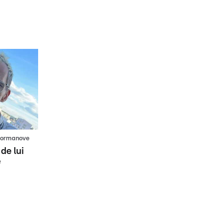
 Pormanove
de lui
e