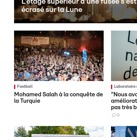
L'étage supérieur d'une fusée s'est
écrasé sur la Lune
Football
Laboratoire 
Mohamed Salah à la conquête de
"Nous av
la Turquie
améliorat
pas très 
0