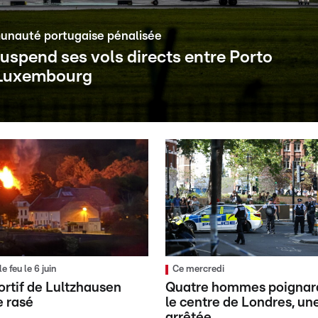
nauté portugaise pénalisée
uspend ses vols directs entre Porto
 Luxembourg
 feu le 6 juin
Ce mercredi
portif de Lultzhausen
Quatre hommes poignar
e rasé
le centre de Londres, u
arrêtée