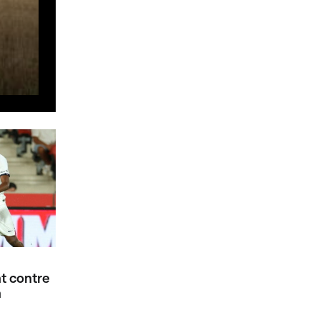
Il y a tout juste 45 ans
Un mirage belge s'écrasait contre l'antenne RT
t contre
n