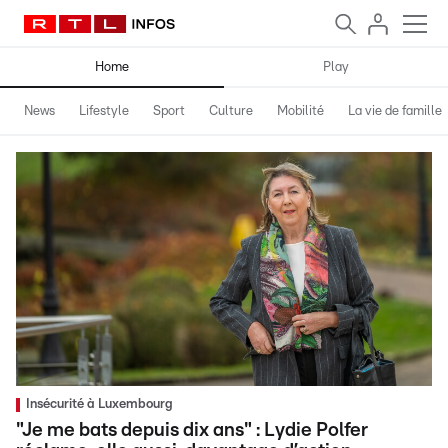
Home
Play
News
Lifestyle
Sport
Culture
Mobilité
La vie de famille
Insécurité à Luxembourg
"Je me bats depuis dix ans" : Lydie Polfer