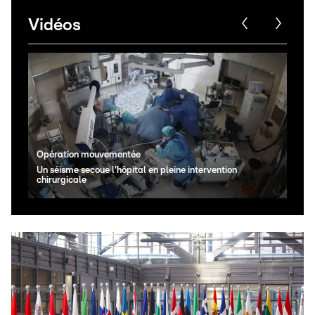
Vidéos
Opération mouvementée
Surp
Un séisme secoue l'hôpital en pleine intervention
Une 
chirurgicale
cha