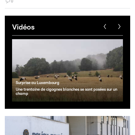
0
Vidéos
Surprise au Luxembourg
Il y 
Une trentaine de cigognes blanches se sont posées sur un
Un m
champ
Dud